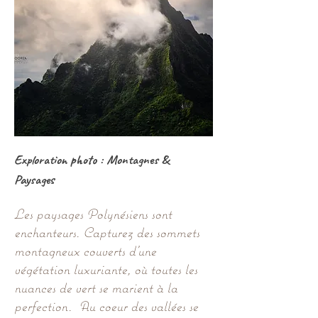
Exploration photo : Montagnes &
Paysages
Les paysages Polynésiens sont
enchanteurs. Capturez des sommets
montagneux couverts d’une
végétation luxuriante, où toutes les
nuances de vert se marient à la
perfection. Au coeur des vallées se