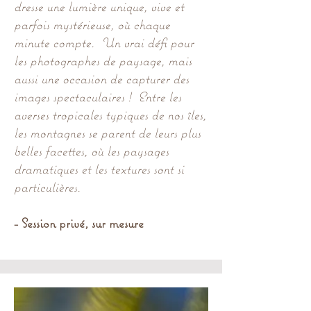
dresse une lumière unique, vive et
parfois mystérieuse, où chaque
minute compte. Un vrai défi pour
les photographes de paysage, mais
aussi une occasion de capturer des
images spectaculaires ! Entre les
averses tropicales typiques de nos îles,
les montagnes se parent de leurs plus
belles facettes, où les paysages
dramatiques et les textures sont si
particulières.
- Session privé, sur mesure